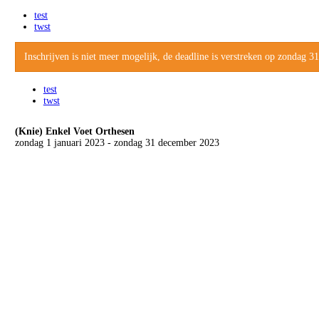
test
twst
Inschrijven is niet meer mogelijk, de deadline is verstreken op zondag 
test
twst
(Knie) Enkel Voet Orthesen
zondag 1 januari 2023 - zondag 31 december 2023