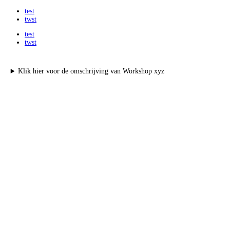
test
twst
test
twst
Klik hier voor de omschrijving van Workshop xyz