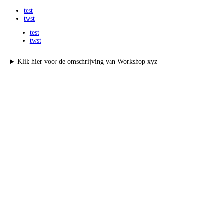
test
twst
test
twst
Klik hier voor de omschrijving van Workshop xyz